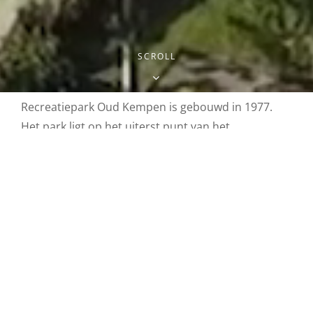
SCROLL
Recreatiepark Oud Kempen is gebouwd in 1977.
Het park ligt op het uiterst punt van het
schiereiland Tholen naast het dorpje Stavenisse.
Het park ligt direct aan de Oosterschelde. Het is
een kleinschalig park met de focus op rust. Het
park bestaat uit 116 particuliere huisjes.
Het park heeft vele faciliteiten voor volwassenen en
jonge kinderen. Er is een tennisbaan, zwembad,
speeltuin, tafeltennis, Joule de boules en nog veel
meer. Zie de faciliteiten pagina voor meer